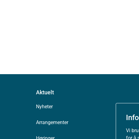
Aktuelt
Nyheter
Inf
Arrangementer
Vi br
for å 
Høringer