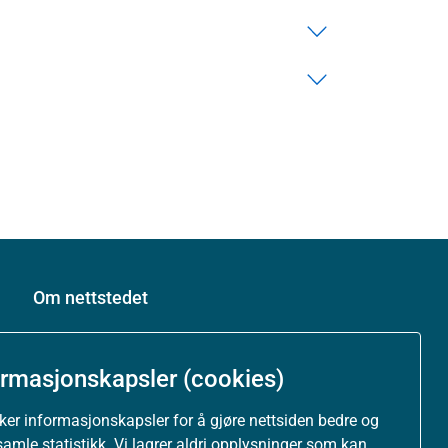
Om nettstedet
Personvernerklæring
ormasjonskapsler (cookies)
Tilgjengelighetserklæring (uustatus.no)
uker informasjonskapsler for å gjøre nettsiden bedre og
samle statistikk. Vi lagrer aldri opplysninger som kan
Besøksstatistikk og informasjonskapsler