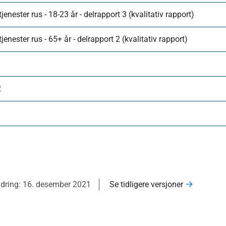
nester rus - 18-23 år - delrapport 3 (kvalitativ rapport)
nester rus - 65+ år - delrapport 2 (kvalitativ rapport)
1
2
1
ndring: 16. desember 2021
Se tidligere versjoner