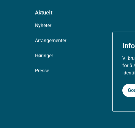
Aktuelt
Nyheter
Arrangementer
Inf
Høringer
Vi br
for å 
Presse
ident
Go