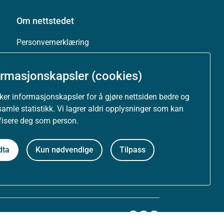
Om nettstedet
Personvernerklæring
Tilgjengelighetserklæring (uustatus.no)
ormasjonskapsler (cookies)
Besøksstatistikk og informasjonskapsler
uker informasjonskapsler for å gjøre nettsiden bedre og
samle statistikk. Vi lagrer aldri opplysninger som kan
Nyhetsvarsel og abonnement
ifisere deg som person.
Åpne data (API)
dta
Kun nødvendige
Tilpass
Følg oss: