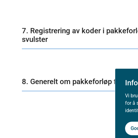
7. Registrering av koder i pakkefor
svulster
8. Generelt om pakkeforløp for kref
Inf
Vi br
for å 
ident
Go