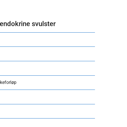
oendokrine svulster
kkeforløp