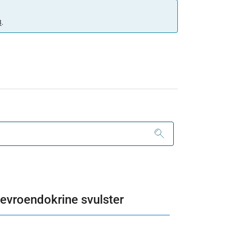
8
.
 nevroendokrine svulster