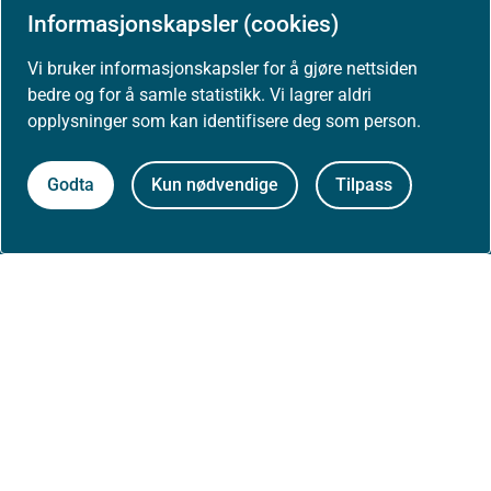
Informasjonskapsler (cookies)
Høringer
Vi bruker informasjonskapsler for å gjøre nettsiden
bedre og for å samle statistikk. Vi lagrer aldri
Presse
opplysninger som kan identifisere deg som person.
Godta
Kun nødvendige
Tilpass
Om nettstedet
Personvernerklæring
Tilgjengelighetserklæring (uustatus.no)
Besøksstatistikk og informasjonskapsler
Nyhetsvarsel og abonnement