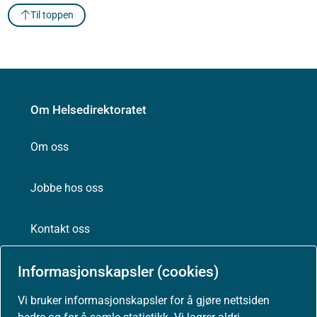
Til toppen
Om Helsedirektoratet
Om oss
Jobbe hos oss
Kontakt oss
Postadresse:
Informasjonskapsler (cookies)
Helsedirektoratet
Postboks 220, Skøyen
Vi bruker informasjonskapsler for å gjøre nettsiden
0213 Oslo