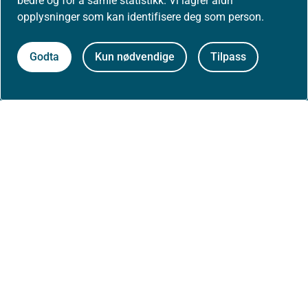
bedre og for å samle statistikk. Vi lagrer aldri
opplysninger som kan identifisere deg som person.
Godta
Kun nødvendige
Tilpass
Aktuelt
Nyheter
Arrangementer
Høringer
Presse
Om nettstedet