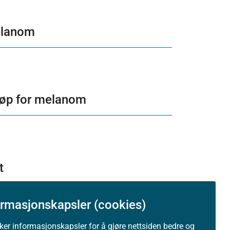
melanom
rløp for melanom
t
ormasjonskapsler (cookies)
uker informasjonskapsler for å gjøre nettsiden bedre og