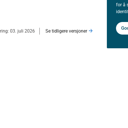
for å 
ident
Go
ring: 03. juli 2026
Se tidligere versjoner
Aktuelt