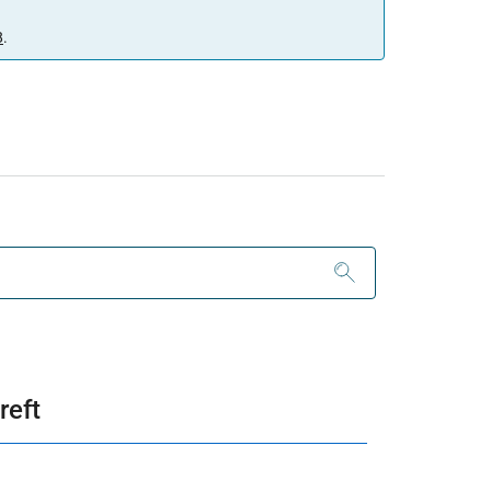
8
.
reft