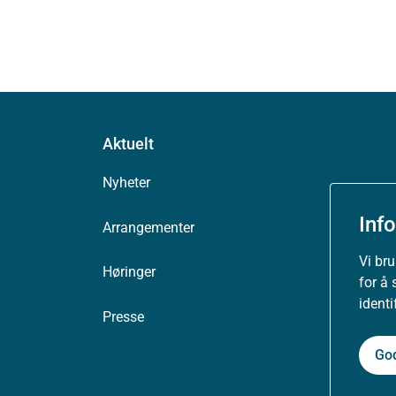
Aktuelt
Nyheter
Inf
Arrangementer
Vi br
Høringer
for å 
ident
Presse
Go