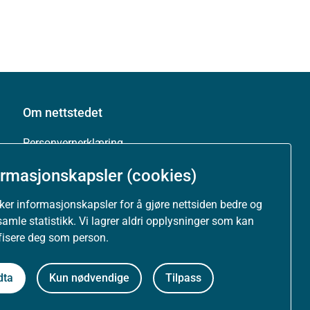
Om nettstedet
Personvernerklæring
ormasjonskapsler (cookies)
Tilgjengelighetserklæring (uustatus.no)
uker informasjonskapsler for å gjøre nettsiden bedre og
Besøksstatistikk og informasjonskapsler
samle statistikk. Vi lagrer aldri opplysninger som kan
ifisere deg som person.
Nyhetsvarsel og abonnement
dta
Kun nødvendige
Tilpass
Åpne data (API)