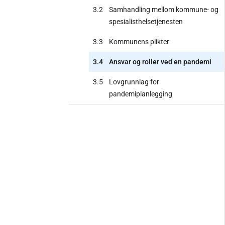
3.2
Samhandling mellom kommune- og
spesialisthelsetjenesten
3.3
Kommunens plikter
3.4
Ansvar og roller ved en pandemi
3.5
Lovgrunnlag for
pandemiplanlegging