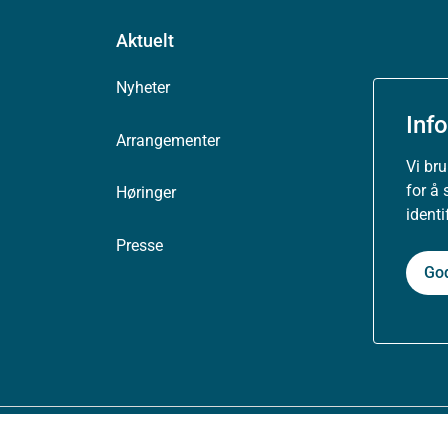
Aktuelt
Nyheter
Inf
Arrangementer
Vi br
for å 
Høringer
ident
Presse
Go