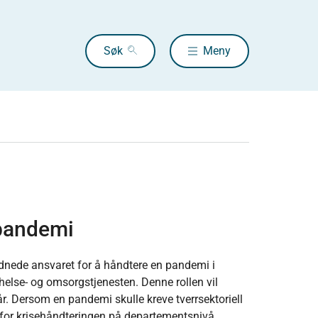
Søk
Meny
 pandemi
nede ansvaret for å håndtere en pandemi i
else- og omsorgstjenesten. Denne rollen vil
år. Dersom en pandemi skulle kreve tverrsektoriell
 for krisehåndteringen på departementsnivå.