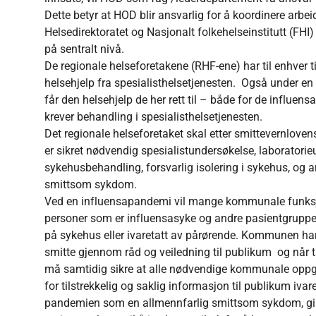
Dette betyr at HOD blir ansvarlig for å koordinere arbe
Helsedirektoratet og Nasjonalt folkehelseinstitutt (FHI
på sentralt nivå.
De regionale helseforetakene (RHF-ene) har til enhver 
helsehjelp fra spesialisthelsetjenesten. Også under e
får den helsehjelp de her rett til – både for de influe
krever behandling i spesialisthelsetjenesten.
Det regionale helseforetaket skal etter smittevernloven
er sikret nødvendig spesialistundersøkelse, laboratorie
sykehusbehandling, forsvarlig isolering i sykehus, og 
smittsom sykdom.
Ved en influensapandemi vil mange kommunale funks
personer som er influensasyke og andre pasientgrupper 
på sykehus eller ivaretatt av pårørende. Kommunen har
smitte gjennom råd og veiledning til publikum og når
må samtidig sikre at alle nødvendige kommunale oppgave
for tilstrekkelig og saklig informasjon til publikum iv
pandemien som en allmennfarlig smittsom sykdom, gi