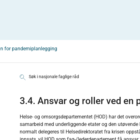
n for pandemiplanlegging
Søk i nasjonale faglige råd
3.4. Ansvar og roller ved en
Helse- og omsorgsdepartementet (HOD) har det overord
samarbeid med underliggende etater og den utøvende h
normalt delegeres til Helsedirektoratet fra krisen oppst
innsats, vil HOD som fag-/lederdepartement få ansvar