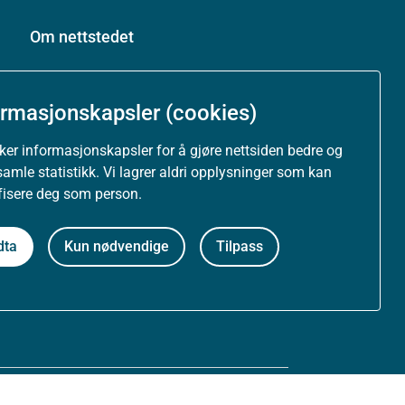
Om nettstedet
Personvernerklæring
ormasjonskapsler (cookies)
Tilgjengelighetserklæring (uustatus.no)
uker informasjonskapsler for å gjøre nettsiden bedre og
samle statistikk. Vi lagrer aldri opplysninger som kan
Besøksstatistikk og informasjonskapsler
ifisere deg som person.
Nyhetsvarsel og abonnement
dta
Kun nødvendige
Tilpass
Åpne data (API)
Følg oss: