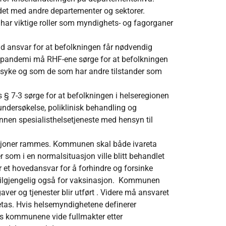
idet med andre departementer og sektorer.
) har viktige roller som myndighets- og fagorganer
tid ansvar for at befolkningen får nødvendig
n pandemi må RHF-ene sørge for at befolkningen
nsasyke og som de som har andre tilstander som
s § 7-3 sørge for at befolkningen i helseregionen
undersøkelse, poliklinisk behandling og
annen spesialisthelsetjeneste med hensyn til
joner rammes. Kommunen skal både ivareta
som i en normalsituasjon ville blitt behandlet
 et hovedansvar for å forhindre og forsinke
 tilgjengelig også for vaksinasjon. Kommunen
r og tjenester blir utført . Videre må ansvaret
aretas. Hvis helsemyndighetene definerer
s kommunene vide fullmakter etter