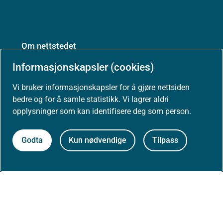
Om nettstedet
Informasjonskapsler (cookies)
Personvernerklæring
Vi bruker informasjonskapsler for å gjøre nettsiden
Tilgjengelighetserklæring (uustatus.no)
bedre og for å samle statistikk. Vi lagrer aldri
opplysninger som kan identifisere deg som person.
Besøksstatistikk og informasjonskapsler
Godta
Kun nødvendige
Tilpass
Nyhetsvarsel og abonnement
Åpne data (API)
Følg oss: