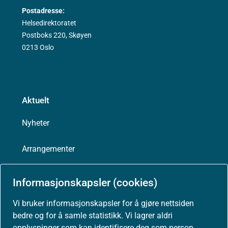
Postadresse:
Helsedirektoratet
Postboks 220, Skøyen
0213 Oslo
Aktuelt
Nyheter
Arrangementer
Høringer
Informasjonskapsler (cookies)
Presse
Vi bruker informasjonskapsler for å gjøre nettsiden
bedre og for å samle statistikk. Vi lagrer aldri
opplysninger som kan identifisere deg som person.