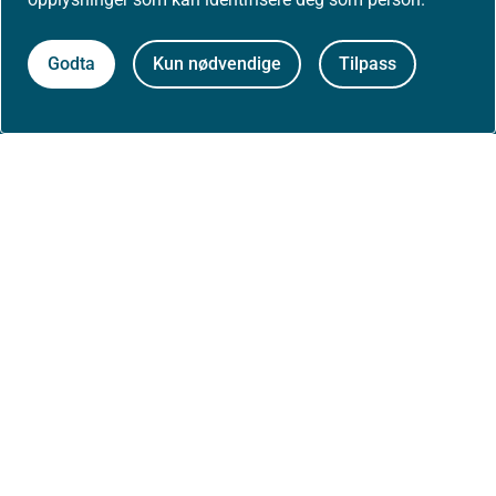
Om nettstedet
Godta
Kun nødvendige
Tilpass
Personvernerklæring
Tilgjengelighetserklæring (uustatus.no)
Besøksstatistikk og informasjonskapsler
Nyhetsvarsel og abonnement
Åpne data (API)
Følg oss: