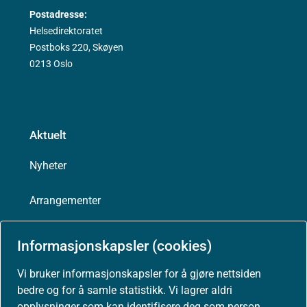
Postadresse:
Helsedirektoratet
Postboks 220, Skøyen
0213 Oslo
Aktuelt
Nyheter
Arrangementer
Høringer
Informasjonskapsler (cookies)
Presse
Vi bruker informasjonskapsler for å gjøre nettsiden
bedre og for å samle statistikk. Vi lagrer aldri
opplysninger som kan identifisere deg som person.