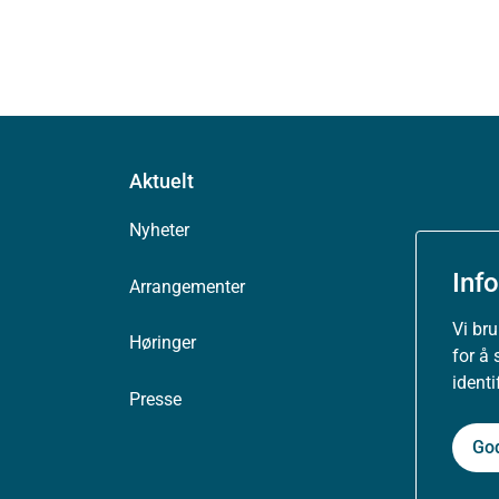
Aktuelt
Nyheter
Inf
Arrangementer
Vi br
Høringer
for å 
ident
Presse
Go