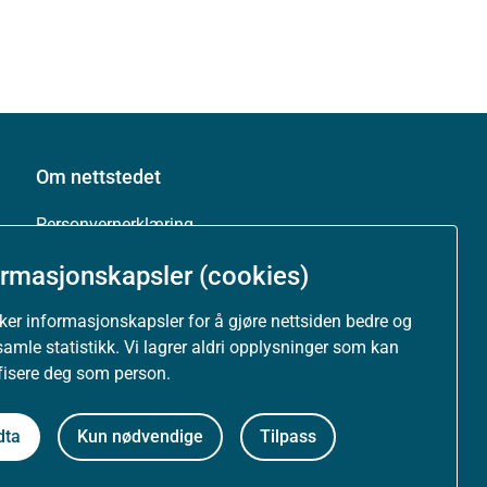
Om nettstedet
Personvernerklæring
ormasjonskapsler (cookies)
Tilgjengelighetserklæring (uustatus.no)
uker informasjonskapsler for å gjøre nettsiden bedre og
Besøksstatistikk og informasjonskapsler
samle statistikk. Vi lagrer aldri opplysninger som kan
ifisere deg som person.
Nyhetsvarsel og abonnement
dta
Kun nødvendige
Tilpass
Åpne data (API)