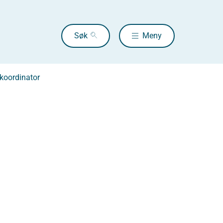
Søk
Meny
l koordinator