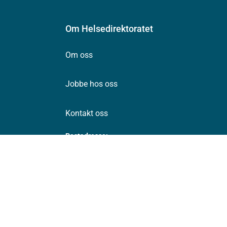
Om Helsedirektoratet
Om oss
Jobbe hos oss
Kontakt oss
Postadresse:
Helsedirektoratet
Postboks 220, Skøyen
0213 Oslo