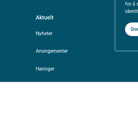
for å 
ident
Aktuelt
Go
Nyheter
Arrangementer
Høringer
Presse