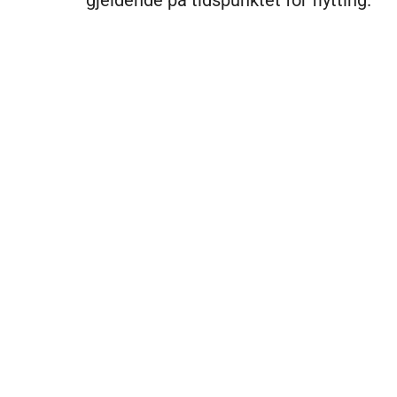
gjeldende på tidspunktet for flytting.