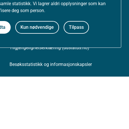
samle statistikk. Vi lagrer aldri opplysninger som kan
ifisere deg som person.
Om nettstedet
dta
Kun nødvendige
Tilpass
Personvernerklæring
Tilgjengelighetserklæring (uustatus.no)
Besøksstatistikk og informasjonskapsler
Nyhetsvarsel og abonnement
Åpne data (API)