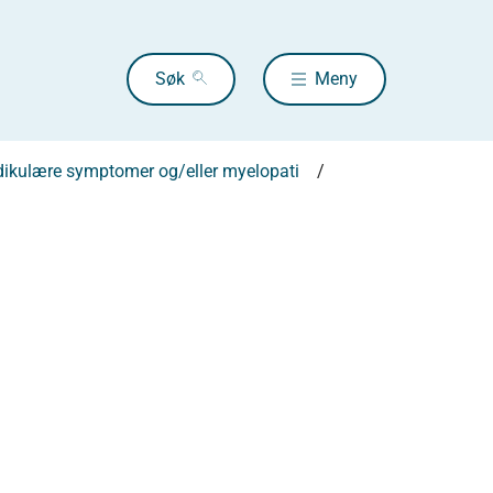
Søk
Meny
adikulære symptomer og/eller myelopati