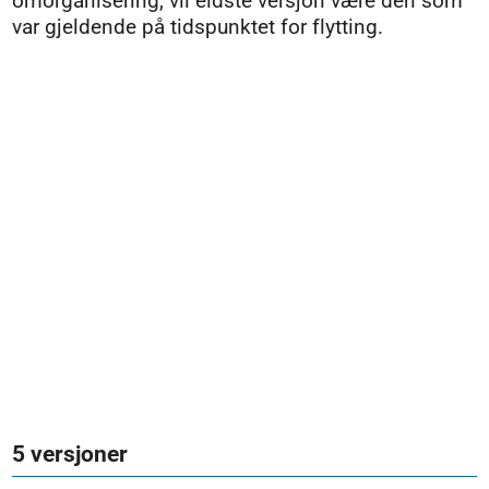
omorganisering, vil eldste versjon være den som
var gjeldende på tidspunktet for flytting.
5 versjoner