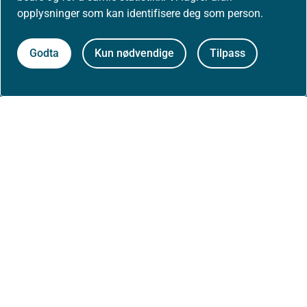
opplysninger som kan identifisere deg som person.
Høringer
Godta
Kun nødvendige
Tilpass
Presse
Om nettstedet
Personvernerklæring
Tilgjengelighetserklæring (uustatus.no)
Besøksstatistikk og informasjonskapsler
Nyhetsvarsel og abonnement