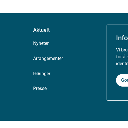
Aktuelt
Inf
Nyheter
Vi br
for å 
Arrangementer
ident
Høringer
Go
Presse