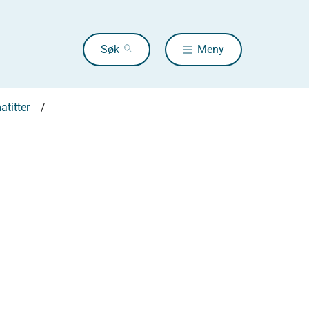
Søk
Meny
titter