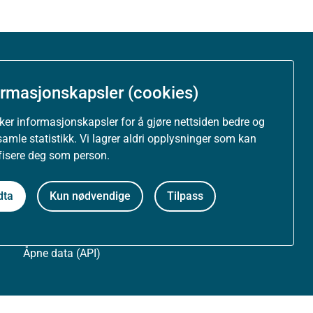
Om nettstedet
ormasjonskapsler (cookies)
Personvernerklæring
uker informasjonskapsler for å gjøre nettsiden bedre og
samle statistikk. Vi lagrer aldri opplysninger som kan
Tilgjengelighetserklæring (uustatus.no)
ifisere deg som person.
Besøksstatistikk og informasjonskapsler
dta
Kun nødvendige
Tilpass
Nyhetsvarsel og abonnement
Åpne data (API)