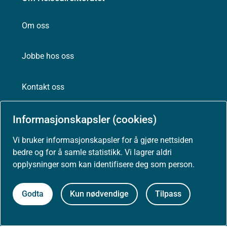
Om oss
Jobbe hos oss
Kontakt oss
Postadresse:
Informasjonskapsler (cookies)
Helsedirektoratet
Postboks 220, Skøyen
Vi bruker informasjonskapsler for å gjøre nettsiden
0213 Oslo
bedre og for å samle statistikk. Vi lagrer aldri
opplysninger som kan identifisere deg som person.
Godta
Kun nødvendige
Tilpass
Aktuelt