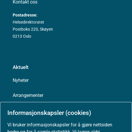
Kontakt oss
Postadresse:
Helsedirektoratet
Postboks 220, Skøyen
0213 Oslo
Aktuelt
Nyheter
Arrangementer
Høringer
Informasjonskapsler (cookies)
Vi bruker informasjonskapsler for å gjøre nettsiden
Presse
bedre og for å samle statistikk. Vi lagrer aldri