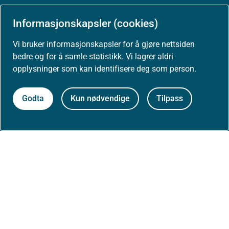
Arrangementer
Informasjonskapsler (cookies)
Høringer
Vi bruker informasjonskapsler for å gjøre nettsiden
bedre og for å samle statistikk. Vi lagrer aldri
Presse
opplysninger som kan identifisere deg som person.
Godta
Kun nødvendige
Tilpass
Om nettstedet
Personvernerklæring
Tilgjengelighetserklæring (uustatus.no)
Besøksstatistikk og informasjonskapsler
Nyhetsvarsel og abonnement