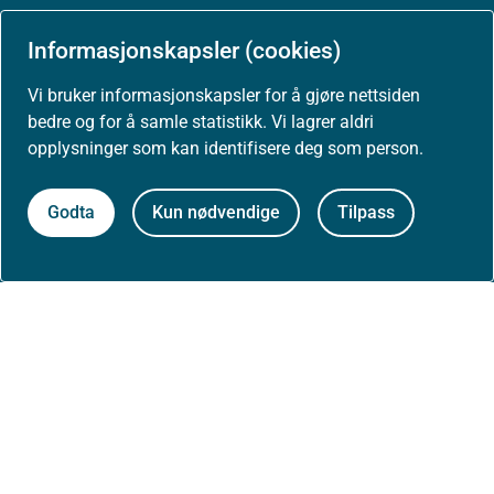
Arrangementer
Informasjonskapsler (cookies)
Høringer
Vi bruker informasjonskapsler for å gjøre nettsiden
bedre og for å samle statistikk. Vi lagrer aldri
Presse
opplysninger som kan identifisere deg som person.
Godta
Kun nødvendige
Tilpass
Om nettstedet
Personvernerklæring
Tilgjengelighetserklæring (uustatus.no)
Besøksstatistikk og informasjonskapsler
Nyhetsvarsel og abonnement