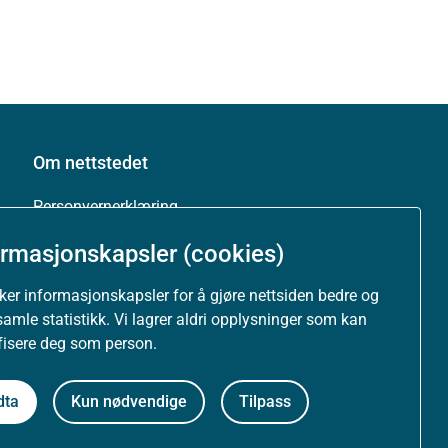
Om nettstedet
Personvernerklæring
ormasjonskapsler (cookies)
Tilgjengelighetserklæring (uustatus.no)
uker informasjonskapsler for å gjøre nettsiden bedre og
Besøksstatistikk og informasjonskapsler
samle statistikk. Vi lagrer aldri opplysninger som kan
ifisere deg som person.
Nyhetsvarsel og abonnement
dta
Kun nødvendige
Tilpass
Åpne data (API)