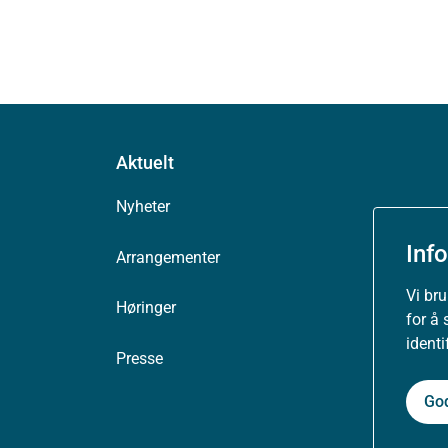
Aktuelt
Nyheter
Inf
Arrangementer
Vi br
Høringer
for å 
ident
Presse
Go