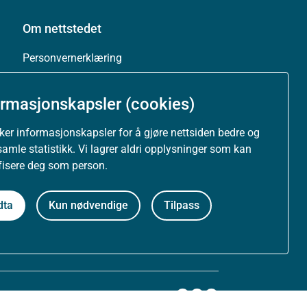
Om nettstedet
Personvernerklæring
Tilgjengelighetserklæring (uustatus.no)
ormasjonskapsler (cookies)
Besøksstatistikk og informasjonskapsler
uker informasjonskapsler for å gjøre nettsiden bedre og
samle statistikk. Vi lagrer aldri opplysninger som kan
Nyhetsvarsel og abonnement
ifisere deg som person.
Åpne data (API)
dta
Kun nødvendige
Tilpass
Følg oss: