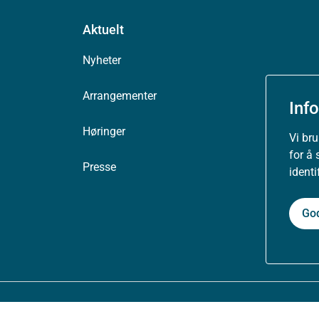
Aktuelt
Nyheter
Arrangementer
Inf
Høringer
Vi br
for å 
Presse
ident
Go