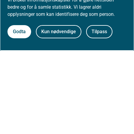
Presse
bedre og for å samle statistikk. Vi lagrer aldri
opplysninger som kan identifisere deg som person.
Godta
Kun nødvendige
Tilpass
Om nettstedet
Personvernerklæring
Tilgjengelighetserklæring (uustatus.no)
Besøksstatistikk og informasjonskapsler
Nyhetsvarsel og abonnement
Åpne data (API)