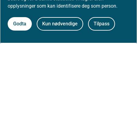
opplysninger som kan identifisere deg som person.
Høringer
Godta
Kun nødvendige
Tilpass
Presse
Om nettstedet
Personvernerklæring
Tilgjengelighetserklæring (uustatus.no)
Besøksstatistikk og informasjonskapsler
Nyhetsvarsel og abonnement