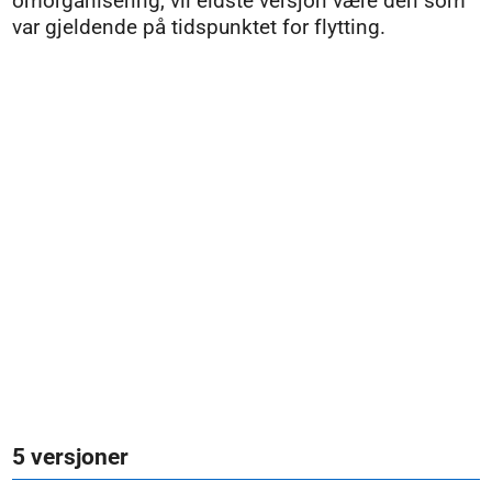
omorganisering, vil eldste versjon være den som
var gjeldende på tidspunktet for flytting.
5 versjoner