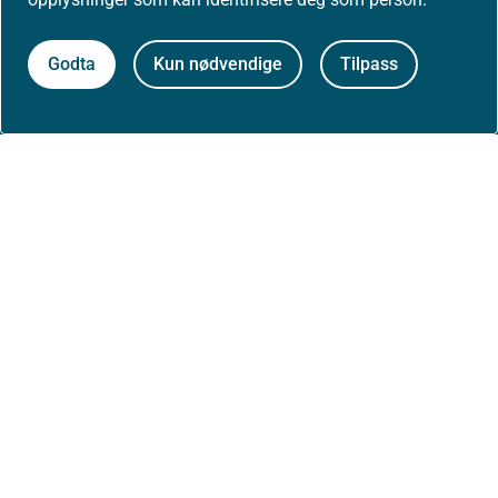
Om nettstedet
Godta
Kun nødvendige
Tilpass
Personvernerklæring
Tilgjengelighetserklæring (uustatus.no)
Besøksstatistikk og informasjonskapsler
Nyhetsvarsel og abonnement
Åpne data (API)
Følg oss: