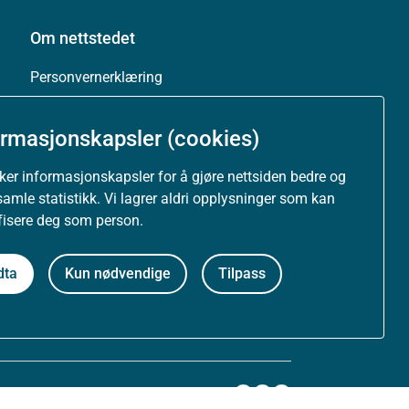
Om nettstedet
Personvernerklæring
Tilgjengelighetserklæring (uustatus.no)
ormasjonskapsler (cookies)
Besøksstatistikk og informasjonskapsler
uker informasjonskapsler for å gjøre nettsiden bedre og
samle statistikk. Vi lagrer aldri opplysninger som kan
Nyhetsvarsel og abonnement
ifisere deg som person.
Åpne data (API)
dta
Kun nødvendige
Tilpass
Følg oss: