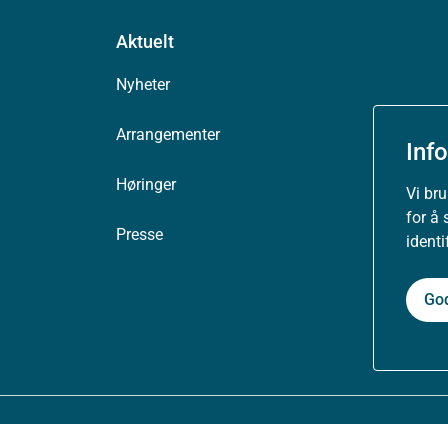
Aktuelt
Nyheter
Arrangementer
Inf
Høringer
Vi br
for å 
Presse
ident
Go