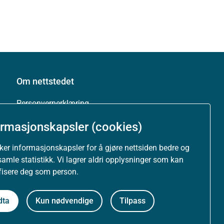
Om nettstedet
Personvernerklæring
ormasjonskapsler (cookies)
Tilgjengelighetserklæring (uustatus.no)
uker informasjonskapsler for å gjøre nettsiden bedre og
Besøksstatistikk og informasjonskapsler
samle statistikk. Vi lagrer aldri opplysninger som kan
ifisere deg som person.
Nyhetsvarsel og abonnement
dta
Kun nødvendige
Tilpass
Åpne data (API)