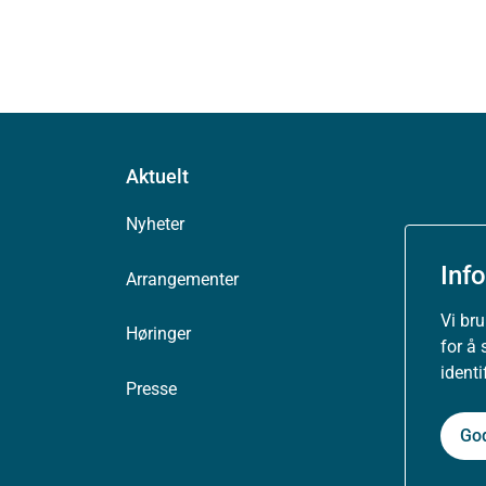
Aktuelt
Nyheter
Inf
Arrangementer
Vi br
Høringer
for å 
ident
Presse
Go