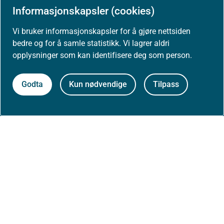
Informasjonskapsler (cookies)
Høringer
Vi bruker informasjonskapsler for å gjøre nettsiden
bedre og for å samle statistikk. Vi lagrer aldri
Presse
opplysninger som kan identifisere deg som person.
Godta
Kun nødvendige
Tilpass
Om nettstedet
Personvernerklæring
Tilgjengelighetserklæring (uustatus.no)
Besøksstatistikk og informasjonskapsler
Nyhetsvarsel og abonnement