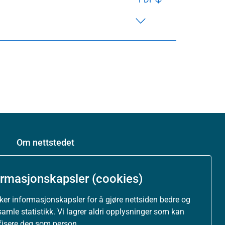
Om nettstedet
Personvernerklæring
ormasjonskapsler (cookies)
Tilgjengelighetserklæring (uustatus.no)
uker informasjonskapsler for å gjøre nettsiden bedre og
samle statistikk. Vi lagrer aldri opplysninger som kan
Besøksstatistikk og informasjonskapsler
ifisere deg som person.