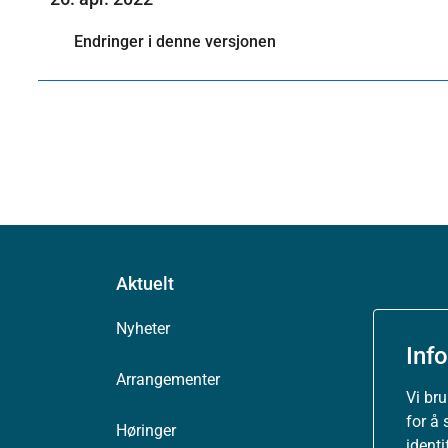
Endringer i denne versjonen
Aktuelt
Nyheter
Inf
Arrangementer
Vi br
for å 
Høringer
ident