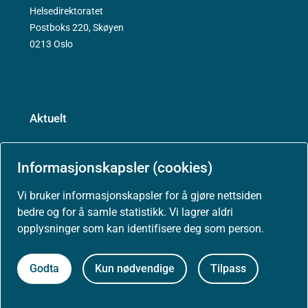
Helsedirektoratet
Postboks 220, Skøyen
0213 Oslo
Aktuelt
Nyheter
Informasjonskapsler (cookies)
Arrangementer
Vi bruker informasjonskapsler for å gjøre nettsiden
bedre og for å samle statistikk. Vi lagrer aldri
Høringer
opplysninger som kan identifisere deg som person.
Presse
Godta
Kun nødvendige
Tilpass