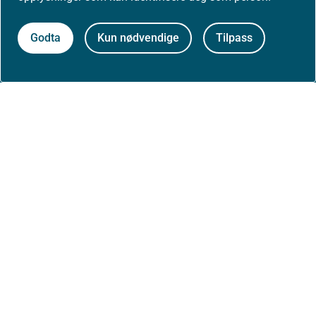
Høringer
Godta
Kun nødvendige
Tilpass
Presse
Om nettstedet
Personvernerklæring
Tilgjengelighetserklæring (uustatus.no)
Besøksstatistikk og informasjonskapsler
Nyhetsvarsel og abonnement