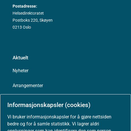
Postadresse:
Helsedirektoratet
Postboks 220, Skøyen
0213 Oslo
Aktuelt
Nyheter
Arrangementer
Høringer
Informasjonskapsler (cookies)
Presse
Vi bruker informasjonskapsler for å gjøre nettsiden
bedre og for å samle statistikk. Vi lagrer aldri
opplysninger som kan identifisere deg som person.