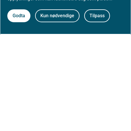
Høringer
Godta
Kun nødvendige
Tilpass
Presse
Om nettstedet
Personvernerklæring
Tilgjengelighetserklæring (uustatus.no)
Besøksstatistikk og informasjonskapsler
Nyhetsvarsel og abonnement