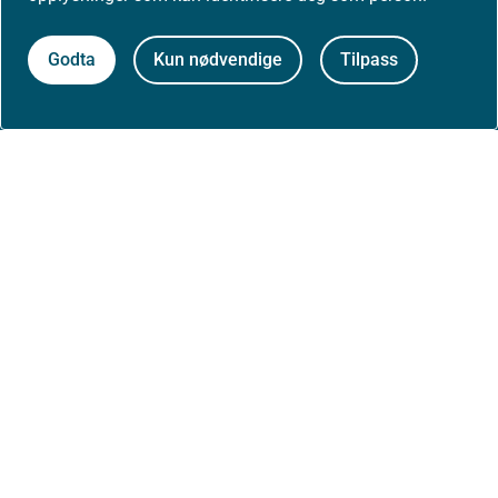
Høringer
Godta
Kun nødvendige
Tilpass
Presse
Om nettstedet
Personvernerklæring
Tilgjengelighetserklæring (uustatus.no)
Besøksstatistikk og informasjonskapsler
Nyhetsvarsel og abonnement