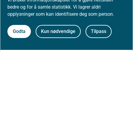
Presse
bedre og for å samle statistikk. Vi lagrer aldri
opplysninger som kan identifisere deg som person.
Godta
Kun nødvendige
Tilpass
Om nettstedet
Personvernerklæring
Tilgjengelighetserklæring (uustatus.no)
Besøksstatistikk og informasjonskapsler
Nyhetsvarsel og abonnement
Åpne data (API)