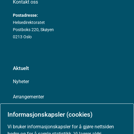
Kontakt oss
Postadresse:
Helsedirektoratet
Postboks 220, Skøyen
0213 Oslo
Aktuelt
Nyheter
Arrangementer
Høringer
Informasjonskapsler (cookies)
Vi bruker informasjonskapsler for å gjøre nettsiden
Presse
bedre og for å samle statistikk. Vi lagrer aldri