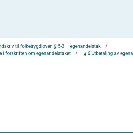
dskriv til folketrygdloven § 5-3 – egenandelstak
 i forskriften om egenandelstaket
§ 6 Utbetaling av egenan