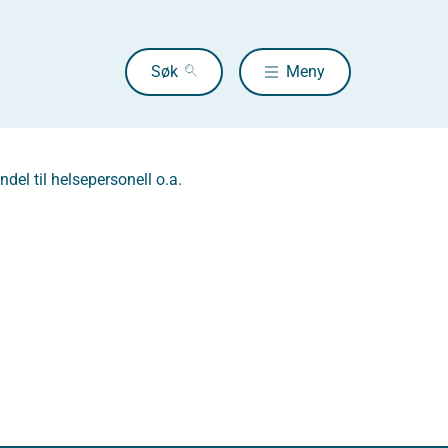
Søk
Meny
del til helsepersonell o.a.