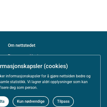
Om nettstedet
Personvernerklæring
ormasjonskapsler (cookies)
Tilgjengelighetserklæring (uustatus.no)
uker informasjonskapsler for å gjøre nettsiden bedre og
Besøksstatistikk og informasjonskapsler
samle statistikk. Vi lagrer aldri opplysninger som kan
ifisere deg som person.
Nyhetsvarsel og abonnement
dta
Kun nødvendige
Tilpass
Åpne data (API)