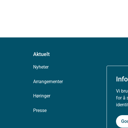
Aktuelt
Nyheter
Inf
Arrangementer
Vi br
Høringer
for å 
ident
Presse
Go