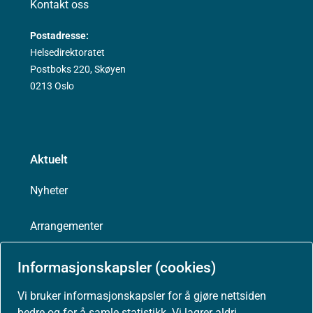
Kontakt oss
Postadresse:
Helsedirektoratet
Postboks 220, Skøyen
0213 Oslo
Aktuelt
Nyheter
Arrangementer
Høringer
Informasjonskapsler (cookies)
Vi bruker informasjonskapsler for å gjøre nettsiden
Presse
bedre og for å samle statistikk. Vi lagrer aldri