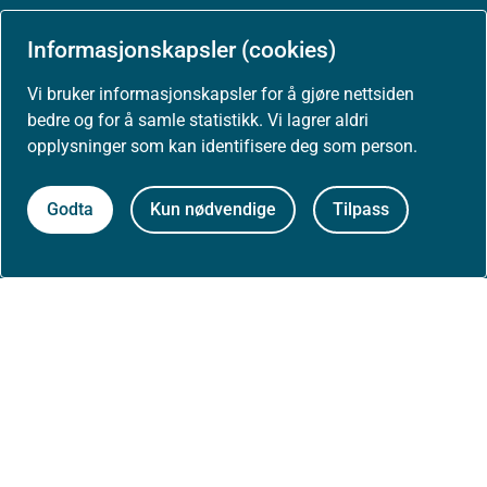
Arrangementer
Informasjonskapsler (cookies)
Høringer
Vi bruker informasjonskapsler for å gjøre nettsiden
bedre og for å samle statistikk. Vi lagrer aldri
Presse
opplysninger som kan identifisere deg som person.
Godta
Kun nødvendige
Tilpass
Om nettstedet
Personvernerklæring
Tilgjengelighetserklæring (uustatus.no)
Besøksstatistikk og informasjonskapsler
Nyhetsvarsel og abonnement