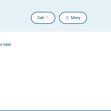
Søk
Meny
e ledd