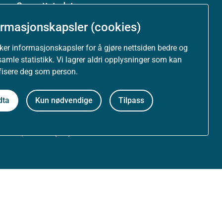
Om nettstedet
ormasjonskapsler (cookies)
Personvernerklæring
uker informasjonskapsler for å gjøre nettsiden bedre og
Tilgjengelighetserklæring (uustatus.no)
samle statistikk. Vi lagrer aldri opplysninger som kan
ifisere deg som person.
Besøksstatistikk og informasjonskapsler
dta
Kun nødvendige
Tilpass
Nyhetsvarsel og abonnement
Åpne data (API)
Følg oss: