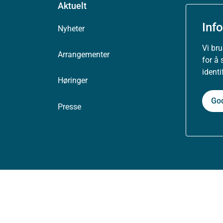
Aktuelt
Inf
Nyheter
Vi br
Arrangementer
for å 
ident
Høringer
Go
Presse