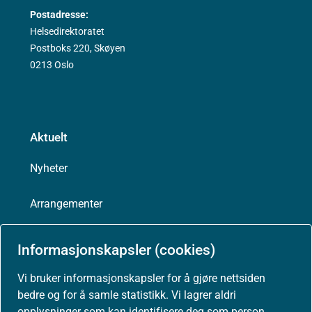
Postadresse:
Helsedirektoratet
Postboks 220, Skøyen
0213 Oslo
Aktuelt
Nyheter
Arrangementer
Høringer
Informasjonskapsler (cookies)
Presse
Vi bruker informasjonskapsler for å gjøre nettsiden
bedre og for å samle statistikk. Vi lagrer aldri
opplysninger som kan identifisere deg som person.