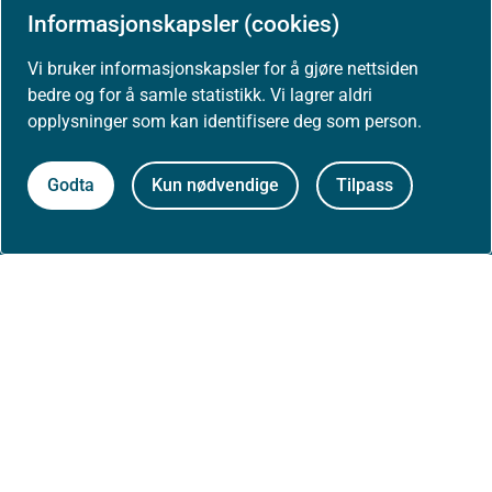
Informasjonskapsler (cookies)
Høringer
Vi bruker informasjonskapsler for å gjøre nettsiden
bedre og for å samle statistikk. Vi lagrer aldri
Presse
opplysninger som kan identifisere deg som person.
Godta
Kun nødvendige
Tilpass
Om nettstedet
Personvernerklæring
Tilgjengelighetserklæring (uustatus.no)
Besøksstatistikk og informasjonskapsler
Nyhetsvarsel og abonnement