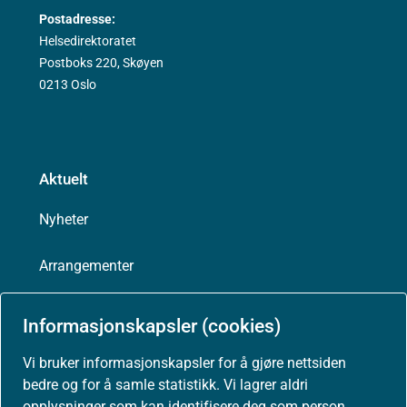
Postadresse:
Helsedirektoratet
Postboks 220, Skøyen
0213 Oslo
Aktuelt
Nyheter
Arrangementer
Høringer
Informasjonskapsler (cookies)
Presse
Vi bruker informasjonskapsler for å gjøre nettsiden
bedre og for å samle statistikk. Vi lagrer aldri
opplysninger som kan identifisere deg som person.