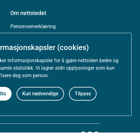
Om nettstedet
Personvernerklæring
Tilgjengelighetserklæring (uustatus.no)
ormasjonskapsler (cookies)
Besøksstatistikk og informasjonskapsler
uker informasjonskapsler for å gjøre nettsiden bedre og
samle statistikk. Vi lagrer aldri opplysninger som kan
Nyhetsvarsel og abonnement
ifisere deg som person.
Åpne data (API)
dta
Kun nødvendige
Tilpass
Følg oss: