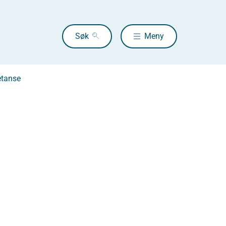
Søk
Meny
etanse