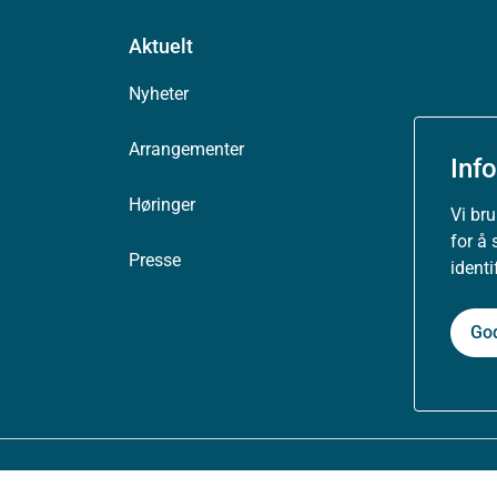
Aktuelt
Nyheter
Arrangementer
Inf
Høringer
Vi br
for å 
Presse
ident
Go