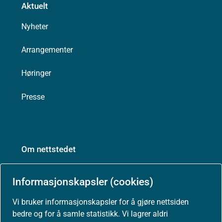
Aktuelt
Nyheter
Arrangementer
Høringer
Presse
Om nettstedet
Personvernerklæring
Informasjonskapsler (cookies)
Tilgjengelighetserklæring (uustatus.no)
Vi bruker informasjonskapsler for å gjøre nettsiden
bedre og for å samle statistikk. Vi lagrer aldri
Besøksstatistikk og informasjonskapsler