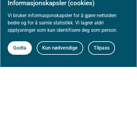
Kontakt oss
Informasjonskapsler (cookies)
Postadresse:
Vi bruker informasjonskapsler for å gjøre nettsiden
Helsedirektoratet
bedre og for å samle statistikk. Vi lagrer aldri
Postboks 220, Skøyen
opplysninger som kan identifisere deg som person.
0213 Oslo
Godta
Kun nødvendige
Tilpass
Aktuelt
Nyheter
Arrangementer
Høringer