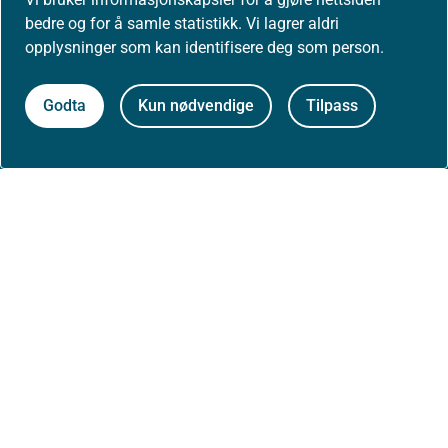
Presse
bedre og for å samle statistikk. Vi lagrer aldri
opplysninger som kan identifisere deg som person.
Godta
Kun nødvendige
Tilpass
Om nettstedet
Personvernerklæring
Tilgjengelighetserklæring (uustatus.no)
Besøksstatistikk og informasjonskapsler
Nyhetsvarsel og abonnement
Åpne data (API)