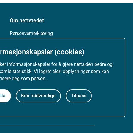
Om nettstedet
Personvernerklæring
Tilgjengelighetserklæring (uustatus.no)
ormasjonskapsler (cookies)
Besøksstatistikk og informasjonskapsler
uker informasjonskapsler for å gjøre nettsiden bedre og
samle statistikk. Vi lagrer aldri opplysninger som kan
Nyhetsvarsel og abonnement
ifisere deg som person.
Åpne data (API)
dta
Kun nødvendige
Tilpass