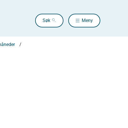
Søk
Meny
 måneder