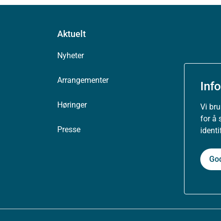
Aktuelt
Nyheter
Arrangementer
Inf
Høringer
Vi br
for å 
Presse
ident
Go